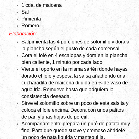
1 cda. de maicena
Sal
Pimienta
Romero
Elaboración:
Salpimienta las 4 porciones de solomillo y dora a
la plancha según el gusto de cada comensal.
Cora el foie en 4 escalopas y dora en la plancha
bien caliente, 1 minuto por cada lado.
Vierte el oporto en la misma sartén donde hayas
dorado el foie y espesa la salsa añadiendo una
cucharadita de maicena diluida en ¼ de vaso de
agua fría. Remueve hasta que adquiera la
consistencia deseada.
Sirve el solomillo sobre un poco de esta salsita y
coloca el foie encima. Decora con unos palitos
de pan y unas hojas de perejil.
Acompañamiento: prepara un puré de patata muy
fino. Para que quede suave y cremoso añádele
un poco de nata liquida y mantequilla.