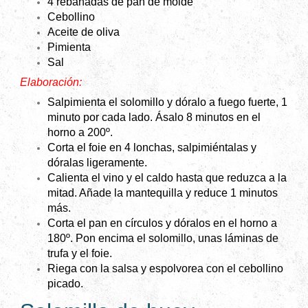
4 rebanadas de pan de molde
Cebollino
Aceite de oliva
Pimienta
Sal
Elaboración:
Salpimienta el solomillo y dóralo a fuego fuerte, 1
minuto por cada lado. Ásalo 8 minutos en el
horno a 200º.
Corta el foie en 4 lonchas, salpimiéntalas y
dóralas ligeramente.
Calienta el vino y el caldo hasta que reduzca a la
mitad. Añade la mantequilla y reduce 1 minutos
más.
Corta el pan en círculos y dóralos en el horno a
180º. Pon encima el solomillo, unas láminas de
trufa y el foie.
Riega con la salsa y espolvorea con el cebollino
picado.