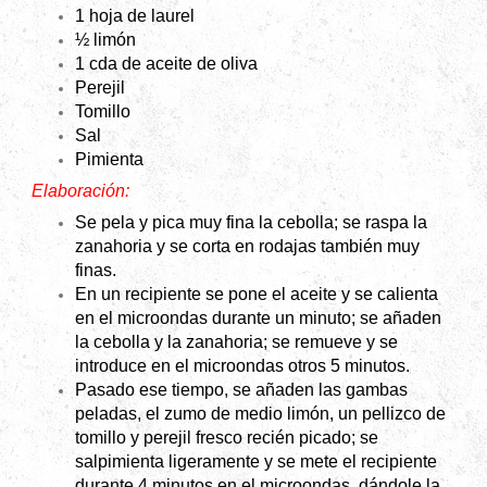
1 hoja de laurel
½ limón
1 cda de aceite de oliva
Perejil
Tomillo
Sal
Pimienta
Elaboración:
Se pela y pica muy fina la cebolla; se raspa la
zanahoria y se corta en rodajas también muy
finas.
En un recipiente se pone el aceite y se calienta
en el microondas durante un minuto; se añaden
la cebolla y la zanahoria; se remueve y se
introduce en el microondas otros 5 minutos.
Pasado ese tiempo, se añaden las gambas
peladas, el zumo de medio limón, un pellizco de
tomillo y perejil fresco recién picado; se
salpimienta ligeramente y se mete el recipiente
durante 4 minutos en el microondas, dándole la