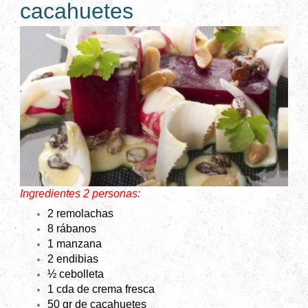
cacahuetes
Ingredientes 2 personas:
2 remolachas
8 rábanos
1 manzana
2 endibias
½ cebolleta
1 cda de crema fresca
50 gr
de cacahuetes