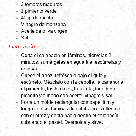
3 tomates maduros
1 pimiento verde
40 gr de rucula
Vinagre de manzana
Aceite de oliva virgen
Sal
Elaboración:
Corta el calabacín en láminas, hiérvelas 2
minutos, sumérgelas en agua fría, escúrrelas y
reserva.
Cuece el arroz, refréscalo bajo el grifo y
escúrrelo. Mézclalo con la cebolla, la zanahoria,
el pimiento, los tomates, la rucula, todo bien
picadito y aliñado con aceite, vinagre y sal.
Forra un molde rectangular con papel film y
luego con las láminas de calabacín. Rellénalo
con el arroz y dobla hacia dentro el calabacín
cubriendo el pastel. Desmolda y sirve.