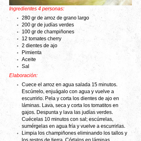
Ingredientes 4 personas:
280 gr de arroz de grano largo
200 gr de judías verdes
100 gr de champiñones
12 tomates cherry
2 dientes de ajo
Pimienta
Aceite
Sal
Elaboración:
Cuece el arroz en agua salada 15 minutos.
Escúrrelo, enjuágalo con agua y vuelve a
escurrirlo. Pela y corta los dientes de ajo en
láminas. Lava, seca y corta los tomatitos en
gajos. Despunta y lava las judías verdes.
Cuécelas 10 minutos con sal; escúrrelas,
sumérgelas en agua fría y vuelve a escurrirlas.
Limpia los champiñones eliminando los tallos y
los restos de tierra. Córtalos en láminas,