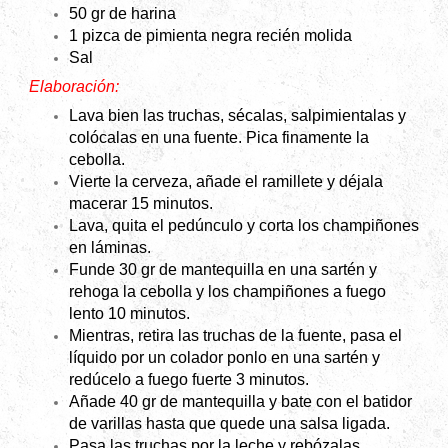
50 gr de harina
1 pizca de pimienta negra recién molida
Sal
Elaboración:
Lava bien las truchas, sécalas, salpimientalas y
colócalas en una fuente. Pica finamente la
cebolla.
Vierte la cerveza, añade el ramillete y déjala
macerar 15 minutos.
Lava, quita el pedúnculo y corta los champiñones
en láminas.
Funde 30 gr de mantequilla en una sartén y
rehoga la cebolla y los champiñones a fuego
lento 10 minutos.
Mientras, retira las truchas de la fuente, pasa el
líquido por un colador ponlo en una sartén y
redúcelo a fuego fuerte 3 minutos.
Añade 40 gr de mantequilla y bate con el batidor
de varillas hasta que quede una salsa ligada.
Pasa las truchas por la leche y rebózalas