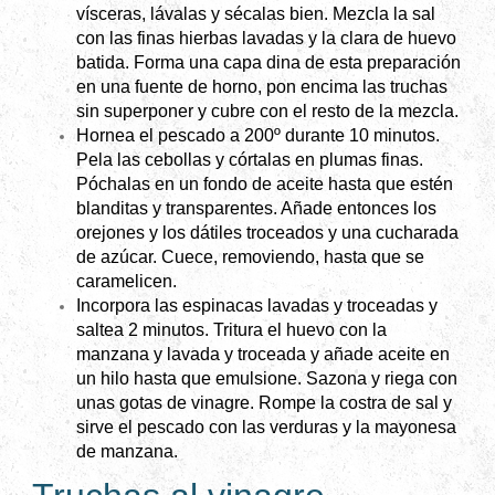
vísceras, lávalas y sécalas bien. Mezcla la sal
con las finas hierbas lavadas y la clara de huevo
batida. Forma una capa dina de esta preparación
en una fuente de horno, pon encima las truchas
sin superponer y cubre con el resto de la mezcla.
Hornea el pescado a 200º durante 10 minutos.
Pela las cebollas y córtalas en plumas finas.
Póchalas en un fondo de aceite hasta que estén
blanditas y transparentes. Añade entonces los
orejones y los dátiles troceados y una cucharada
de azúcar. Cuece, removiendo, hasta que se
caramelicen.
Incorpora las espinacas lavadas y troceadas y
saltea 2 minutos. Tritura el huevo con la
manzana y lavada y troceada y añade aceite en
un hilo hasta que emulsione. Sazona y riega con
unas gotas de vinagre. Rompe la costra de sal y
sirve el pescado con las verduras y la mayonesa
de manzana.