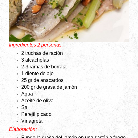
Ingredientes 2 personas:
2 truchas de ración
3 alcachofas
2-3 ramas de borraja
1 diente de ajo
25 gr
de anacardos
200 gr
de grasa de jamón
Agua
Aceite de oliva
Sal
Perejil picado
Vinagreta
Elaboración:
Funde la grasa del jamón en una sartén a fuego