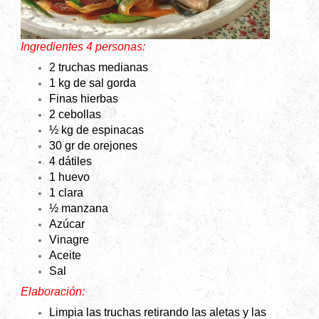
Ingredientes 4 personas:
2 truchas medianas
1 kg de sal gorda
Finas hierbas
2 cebollas
½ kg de espinacas
30 gr de orejones
4 dátiles
1 huevo
1 clara
½ manzana
Azúcar
Vinagre
Aceite
Sal
Elaboración:
Limpia las truchas retirando las aletas y las