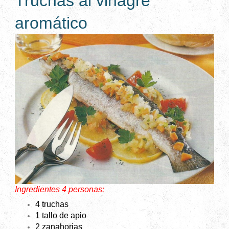
Truchas al vinagre
aromático
Ingredientes 4 personas:
4 truchas
1 tallo de apio
2 zanahorias