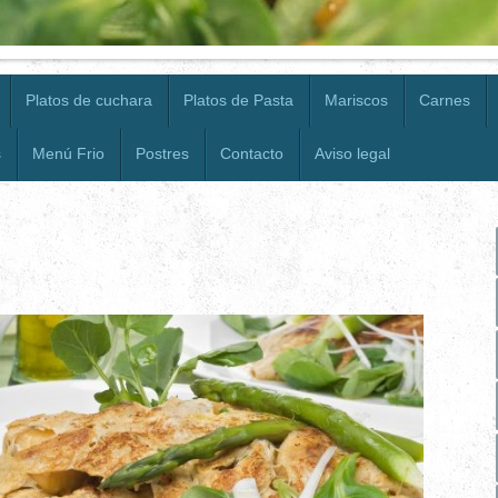
Platos de cuchara
Platos de Pasta
Mariscos
Carnes
s
Menú Frio
Postres
Contacto
Aviso legal