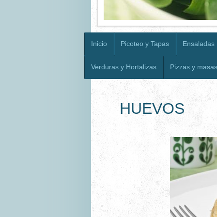
Inicio
Picoteo y Tapas
Ensaladas
Verduras y Hortalizas
Pizzas y masa
HUEVOS