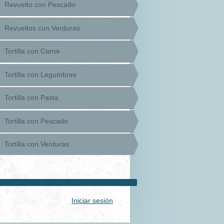
Revuelto con Pescado
Revueltos con Verduras
Tortilla con Carne
Tortilla con Legumbres
Tortilla con Pasta
Tortilla con Pescado
Tortilla con Verduras
Iniciar sesión