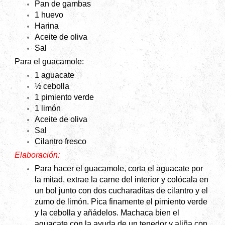
Pan de gambas
1 huevo
Harina
Aceite de oliva
Sal
Para el guacamole:
1 aguacate
½ cebolla
1 pimiento verde
1 limón
Aceite de oliva
Sal
Cilantro fresco
Elaboración:
Para hacer el guacamole, corta el aguacate por
la mitad, extrae la carne del interior y colócala en
un bol junto con dos cucharaditas de cilantro y el
zumo de limón. Pica finamente el pimiento verde
y la cebolla y añádelos. Machaca bien el
aguacate con la ayuda de un tenedor y aliña con