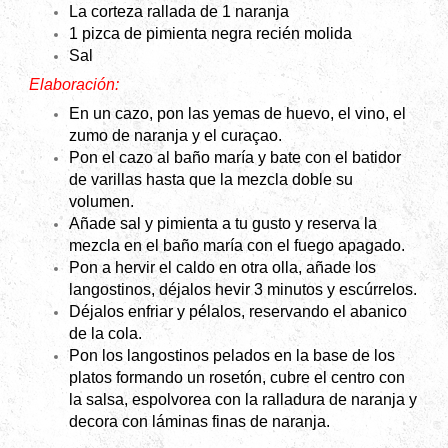
La corteza rallada de 1 naranja
1 pizca de pimienta negra recién molida
Sal
Elaboración:
En un cazo, pon las yemas de huevo, el vino, el
zumo de naranja y el curaçao.
Pon el cazo al baño maría y bate con el batidor
de varillas hasta que la mezcla doble su
volumen.
Añade sal y pimienta a tu gusto y reserva la
mezcla en el baño maría con el fuego apagado.
Pon a hervir el caldo en otra olla, añade los
langostinos, déjalos hevir 3 minutos y escúrrelos.
Déjalos enfriar y pélalos, reservando el abanico
de la cola.
Pon los langostinos pelados en la base de los
platos formando un rosetón, cubre el centro con
la salsa, espolvorea con la ralladura de naranja y
decora con láminas finas de naranja.