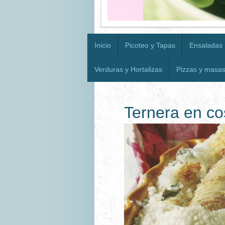
Inicio
Picoteo y Tapas
Ensaladas
Verduras y Hortalizas
Pizzas y masa
Ternera en co