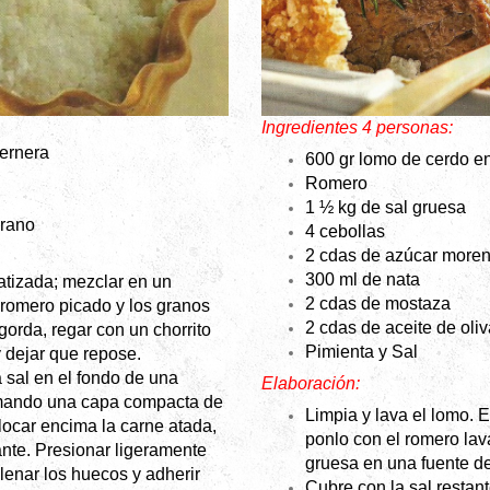
Ingredientes 4 personas:
ternera
600 gr lomo de cerdo en
Romero
1 ½ kg de sal gruesa
grano
4 cebollas
2 cdas de azúcar more
300 ml de nata
atizada; mezclar en un
2 cdas de mostaza
e romero picado y los granos
2 cdas de aceite de oliv
gorda, regar con un chorrito
Pimienta y
Sal
y dejar que repose.
la sal en el fondo de una
Elaboración:
rmando una capa compacta de
Limpia y lava el lomo. 
locar encima la carne atada,
ponlo con el romero la
tante. Presionar ligeramente
gruesa en una fuente d
lenar los huecos y adherir
Cubre con la sal restan