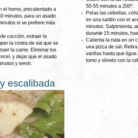
50-55 minutos a 200º.
n el horno, precalentado a
Pelas las cebollas, cór
30 minutos, para un asado
en una sartén con el ac
inutos si se prefiere más
minutos. Salpimienta, a
durante 15 minutos, has
de cocción, extraer la
Calienta la nata en un 
per la costra de sal que se
una pizca de sal. Retir
traer la carne. Eliminar los
varillas hasta que ligue
incel, y dejar que el asado
lomo y sírvelo con la ceb
nutos y servir.
 y escalibada