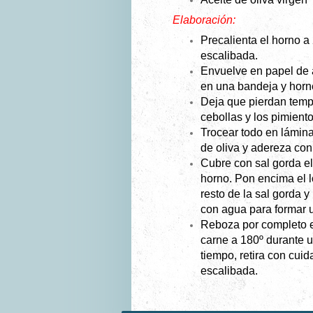
Elaboración:
Precalienta el horno a
escalibada.
Envuelve en papel de 
en una bandeja y horn
Deja que pierdan tempe
cebollas y los pimiento
Trocear todo en lámin
de oliva y adereza con 
Cubre con sal gorda e
horno. Pon encima el l
resto de la sal gorda y
con agua para formar
Reboza por completo e
carne a 180º durante u
tiempo, retira con cuida
escalibada.