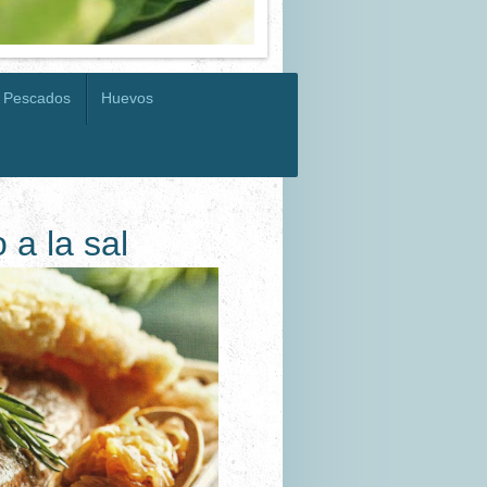
Pescados
Huevos
 a la sal