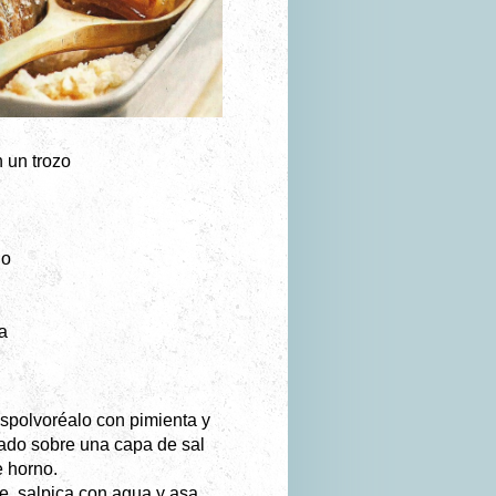
 un trozo
no
a
Espolvoréalo con pimienta y
vado sobre una capa de sal
e horno.
te, salpica con agua y asa