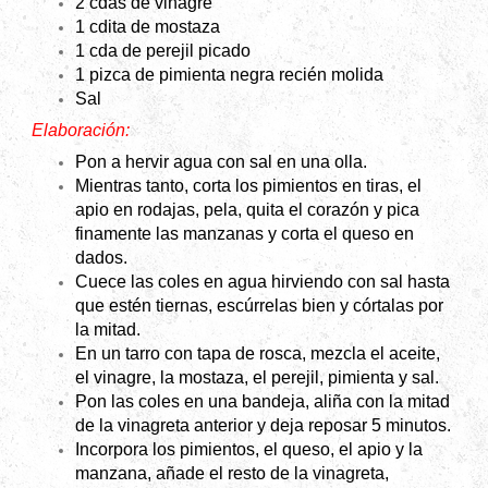
2 cdas de vinagre
1 cdita de mostaza
1 cda de perejil picado
1 pizca de pimienta negra recién molida
Sal
Elaboración:
Pon a hervir agua con sal en una olla.
Mientras tanto, corta los pimientos en tiras, el
apio en rodajas, pela, quita el corazón y pica
finamente las manzanas y corta el queso en
dados.
Cuece las coles en agua hirviendo con sal hasta
que estén tiernas, escúrrelas bien y córtalas por
la mitad.
En un tarro con tapa de rosca, mezcla el aceite,
el vinagre, la mostaza, el perejil, pimienta y sal.
Pon las coles en una bandeja, aliña con la mitad
de la vinagreta anterior y deja reposar 5 minutos.
Incorpora los pimientos, el queso, el apio y la
manzana, añade el resto de la vinagreta,