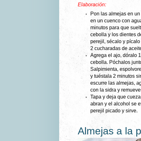
Elaboración:
Pon las almejas en un
en un cuenco con agua
minutos para que suelt
cebolla y los dientes d
perejil, sécalo y pícal
2 cucharadas de aceite
Agrega el ajo, dóralo 1
cebolla. Póchalos jun
Salpimienta, espolvor
y tuéstala 2 minutos s
escurre las almejas, ag
con la sidra y remueve
Tapa y deja que cueza
abran y el alcohol se 
perejil picado y sirve.
Almejas a la