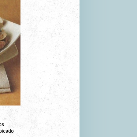
os
 picado