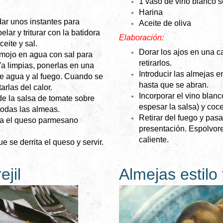
1 vaso de vino blanco 
Harina
dar unos instantes para
Aceite de oliva
pelar y triturar con la batidora
Elaboración:
eite y sal.
Dorar los ajos en una c
emojo en agua con sal para
retirarlos.
Ya limpias, ponerlas en una
Introducir las almejas e
e agua y al fuego. Cuando se
hasta que se abran.
tarlas del calor.
Incorporar el vino blan
e la salsa de tomate sobre
espesar la salsa) y coce
todas las almeas.
Retirar del fuego y pasa
ma el queso parmesano
presentación. Espolvorea
caliente.
e se derrita el queso y servir.
ejil
Almejas estilo