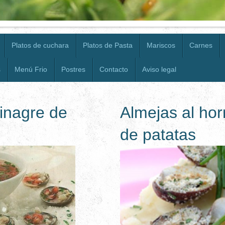
Platos de cuchara
Platos de Pasta
Mariscos
Carnes
s
Menú Frio
Postres
Contacto
Aviso legal
inagre de
Almejas al ho
de patatas