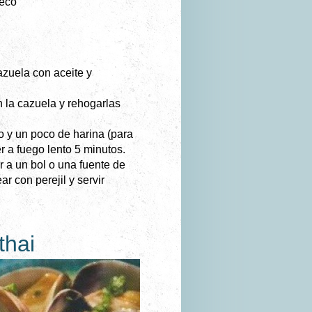
seco
azuela con aceite y
n la cazuela y rehogarlas
co y un poco de harina (para
r a fuego lento 5 minutos.
r a un bol o una fuente de
r con perejil y servir
 thai