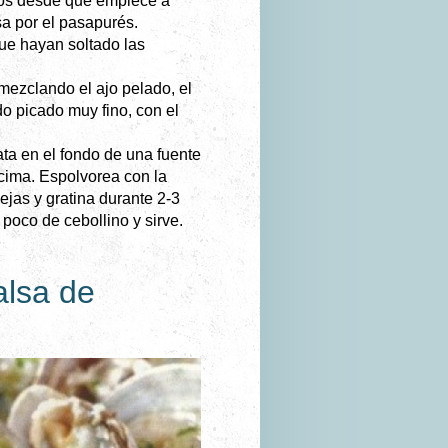
tos desde que empiece a
asa por el pasapurés.
ue hayan soltado las
mezclando el ajo pelado, el
odo picado muy fino, con el
ata en el fondo de una fuente
cima. Espolvorea con la
ejas y gratina durante 2-3
poco de cebollino y sirve.
alsa de