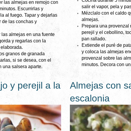
Cocina durante 5 minu
er las almejas en remojo con
salir el vapor, pela y p
minutos. Escurrirlas y
Mézclalo con el caldo q
a al fuego. Tapar y dejarlas
almejas.
rar de las conchas y
Prepara una provenzal 
perejil y el cebollino, t
r las almejas en una fuente
pan rallado.
gorda y regarlas con la
Extiende el puré de pat
 elaborada.
y coloca las almejas en
los granos de granada
provenzal sobre las alm
las, si se desea, con el
minutos. Decora con un 
n una salsera aparte.
o y perejil a la
Almejas con s
escalonia