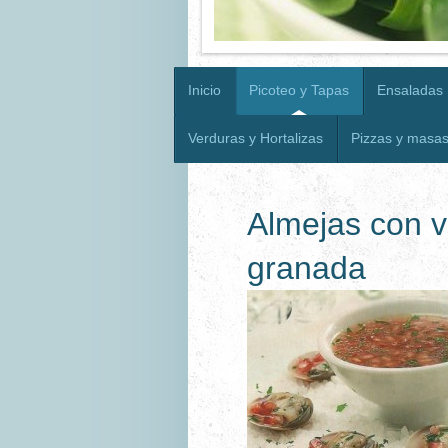
Inicio
Picoteo y Tapas
Ensaladas
Verduras y Hortalizas
Pizzas y masa
Almejas con v
granada