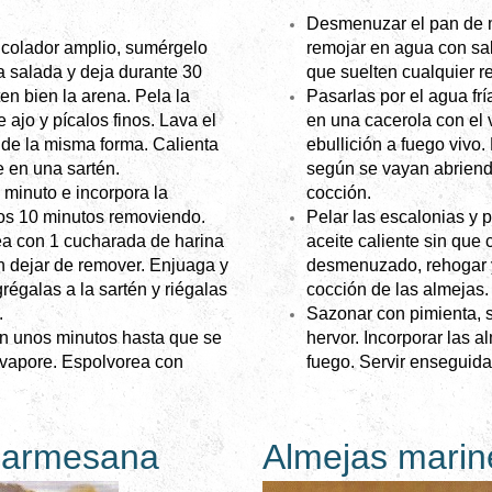
Desmenuzar el pan de m
remojar en agua con sa
 colador amplio, sumérgelo
que suelten cualquier r
 salada y deja durante 30
Pasarlas por el agua frí
en bien la arena. Pela la
en una cacerola con el v
e ajo y pícalos finos. Lava el
ebullición a fuego vivo.
o de la misma forma. Calienta
según se vayan abriendo
 en una sartén.
cocción.
 minuto e incorpora la
Pelar las escalonias y pi
tos 10 minutos removiendo.
aceite caliente sin que 
ea con 1 cucharada de harina
desmenuzado, rehogar y
in dejar de remover. Enjuaga y
cocción de las almejas.
régalas a la sartén y riégalas
Sazonar con pimienta, sa
.
hervor. Incorporar las al
n unos minutos hasta que se
fuego. Servir enseguida
evapore. Espolvorea con
 parmesana
Almejas mari