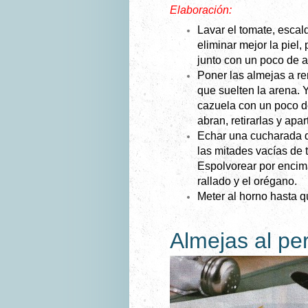
Elaboración:
Lavar el tomate, escal
eliminar mejor la piel, 
junto con un poco de ac
Poner las almejas a r
que suelten la arena. 
cazuela con un poco d
abran, retirarlas y apar
Echar una cucharada d
las mitades vacías de 
Espolvorear por enci
rallado y el orégano.
Meter al horno hasta qu
Almejas al per