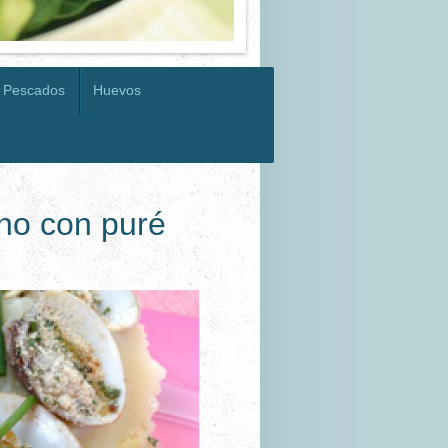
Pescados
Huevos
rno con puré