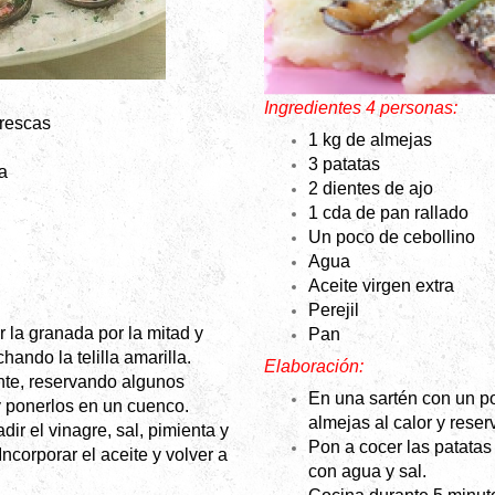
Ingredientes 4 personas:
frescas
1 kg de almejas
3 patatas
a
2 dientes de ajo
1 cda de pan rallado
Un poco de cebollino
Agua
Aceite virgen extra
Perejil
ar la granada por la mitad y
Pan
hando la telilla amarilla.
Elaboración:
te, reservando algunos
En una sartén con un p
y ponerlos en un cuenco.
almejas al calor y reser
dir el vinagre, sal, pimienta y
Pon a cocer las patatas 
Incorporar el aceite y volver a
con agua y sal.