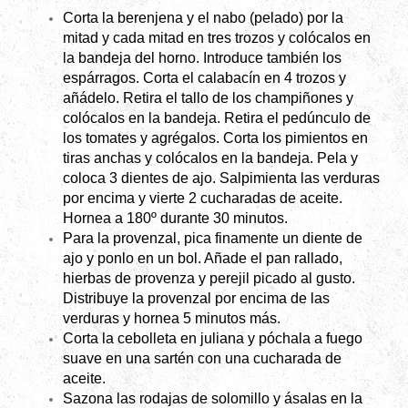
Corta la berenjena y el nabo (pelado) por la
mitad y cada mitad en tres trozos y colócalos en
la bandeja del horno. Introduce también los
espárragos. Corta el calabacín en 4 trozos y
añádelo. Retira el tallo de los champiñones y
colócalos en la bandeja. Retira el pedúnculo de
los tomates y agrégalos. Corta los pimientos en
tiras anchas y colócalos en la bandeja. Pela y
coloca 3 dientes de ajo. Salpimienta las verduras
por encima y vierte 2 cucharadas de aceite.
Hornea a 180º durante 30 minutos.
Para la provenzal, pica finamente un diente de
ajo y ponlo en un bol. Añade el pan rallado,
hierbas de provenza y perejil picado al gusto.
Distribuye la provenzal por encima de las
verduras y hornea 5 minutos más.
Corta la cebolleta en juliana y póchala a fuego
suave en una sartén con una cucharada de
aceite.
Sazona las rodajas de solomillo y ásalas en la