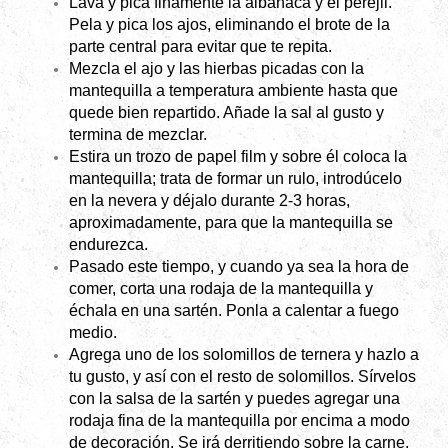
Lava y pica finamente la albahaca y el perejil.
Pela y pica los ajos, eliminando el brote de la
parte central para evitar que te repita.
Mezcla el ajo y las hierbas picadas con la
mantequilla a temperatura ambiente hasta que
quede bien repartido. Añade la sal al gusto y
termina de mezclar.
Estira un trozo de papel film y sobre él coloca la
mantequilla; trata de formar un rulo, introdúcelo
en la nevera y déjalo durante 2-3 horas,
aproximadamente, para que la mantequilla se
endurezca.
Pasado este tiempo, y cuando ya sea la hora de
comer, corta una rodaja de la mantequilla y
échala en una sartén. Ponla a calentar a fuego
medio.
Agrega uno de los solomillos de ternera y hazlo a
tu gusto, y así con el resto de solomillos. Sírvelos
con la salsa de la sartén y puedes agregar una
rodaja fina de la mantequilla por encima a modo
de decoración. Se irá derritiendo sobre la carne.