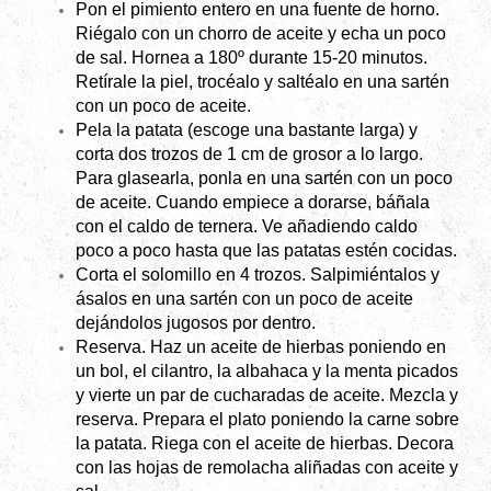
Pon el pimiento entero en una fuente de horno.
Riégalo con un chorro de aceite y echa un poco
de sal. Hornea a 180º durante 15-20 minutos.
Retírale la piel, trocéalo y saltéalo en una sartén
con un poco de aceite.
Pela la patata (escoge una bastante larga) y
corta dos trozos de 1 cm de grosor a lo largo.
Para glasearla, ponla en una sartén con un poco
de aceite. Cuando empiece a dorarse, báñala
con el caldo de ternera. Ve añadiendo caldo
poco a poco hasta que las patatas estén cocidas.
Corta el solomillo en 4 trozos. Salpimiéntalos y
ásalos en una sartén con un poco de aceite
dejándolos jugosos por dentro.
Reserva. Haz un aceite de hierbas poniendo en
un bol, el cilantro, la albahaca y la menta picados
y vierte un par de cucharadas de aceite. Mezcla y
reserva. Prepara el plato poniendo la carne sobre
la patata. Riega con el aceite de hierbas. Decora
con las hojas de remolacha aliñadas con aceite y