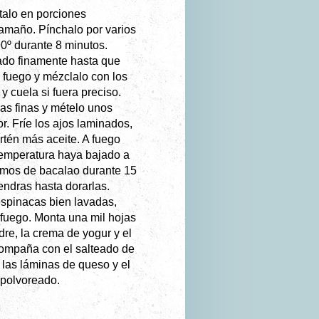
rtalo en porciones
tamaño. Pínchalo por varios
0º durante 8 minutos.
ado finamente hasta que
el fuego y mézclalo con los
 y cuela si fuera preciso.
as finas y mételo unos
r. Fríe los ajos laminados,
artén más aceite. A fuego
temperatura haya bajado a
lomos de bacalao durante 15
endras hasta dorarlas.
espinacas bien lavadas,
l fuego. Monta una mil hojas
dre, la crema de yogur y el
ompaña con el salteado de
las láminas de queso y el
polvoreado.