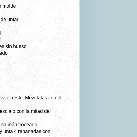
e molde
 de untar
l
s
es sin hueso
mado
va el resto. Mézclalas con el
ézclalo con la mitad del
l salmón troceado.
n y unta 4 rebanadas con