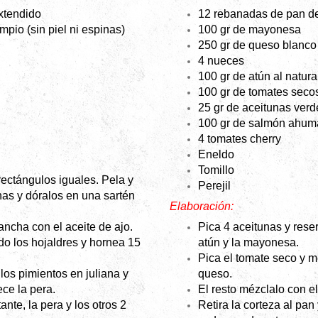
xtendido
12 rebanadas de pan d
mpio (sin piel ni espinas)
100 gr de mayonesa
250 gr de queso blanco
4 nueces
100 gr de atún al natura
100 gr de tomates seco
25 gr de aceitunas verd
100 gr de salmón ahu
4 tomates cherry
Eneldo
Tomillo
rectángulos iguales. Pela y
Perejil
nas y dóralos en una sartén
Elaboración:
ancha con el aceite de ajo.
Pica 4 aceitunas y reser
do los hojaldres y hornea 15
atún y la mayonesa.
Pica el tomate seco y m
los pimientos en juliana y
queso.
ece la pera.
El resto mézclalo con e
tante, la pera y los otros 2
Retira la corteza al pa