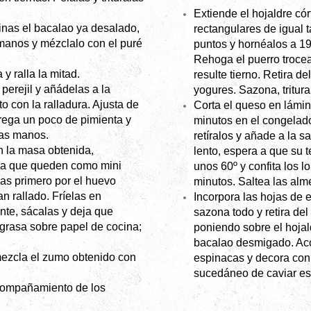
Extiende el hojaldre có
inas el bacalao ya desalado,
rectangulares de igual 
anos y mézclalo con el puré
puntos y hornéalos a 19
Rehoga el puerro troce
 y ralla la mitad.
resulte tierno. Retira d
 perejil y añádelas a la
yogures. Sazona, tritura
o con la ralladura. Ajusta de
Corta el queso en lámin
grega un poco de pimienta y
minutos en el congelado
las manos.
retíralos y añade a la s
n la masa obtenida,
lento, espera a que su 
ra que queden como mini
unos 60º y confita los 
s primero por el huevo
minutos. Saltea las alm
an rallado. Fríelas en
Incorpora las hojas de 
nte, sácalas y deja que
sazona todo y retira de
grasa sobre papel de cocina;
poniendo sobre el hojal
bacalao desmigado. Ac
mezcla el zumo obtenido con
espinacas y decora con 
sucedáneo de caviar es
compañamiento de los