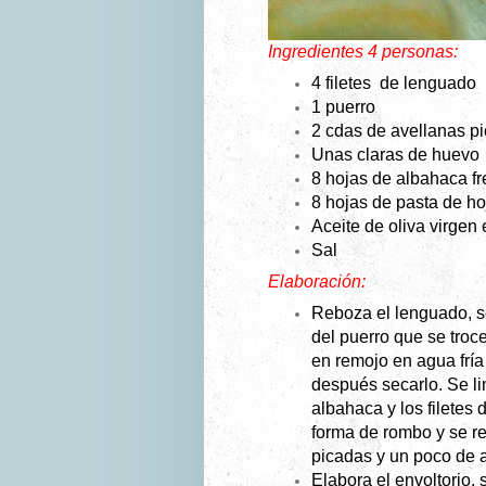
Ingredientes 4 personas:
4 filetes de lenguado
1 puerro
2 cdas de avellanas p
Unas claras de huevo
8 hojas de albahaca f
8 hojas de pasta de ho
Aceite de oliva virgen 
Sal
Elaboración:
Reboza el lenguado, s
del puerro que se troce
en remojo en agua fría
después secarlo. Se li
albahaca y los filetes
forma de rombo y se r
picadas y un poco de a
Elabora el envoltorio, 