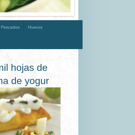
Pescados
Huevos
il hojas de
ma de yogur