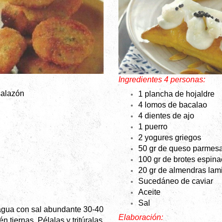
Ingredientes 4 personas:
salazón
1 plancha de hojaldre
4 lomos de bacalao
4 dientes de ajo
1 puerro
2 yogures griegos
50 gr de queso parmes
100 gr de brotes espin
20 gr de almendras lam
Sucedáneo de caviar
Aceite
Sal
agua con sal abundante 30-40
Elaboración:
n tiernas. Pélalas y tritúralas