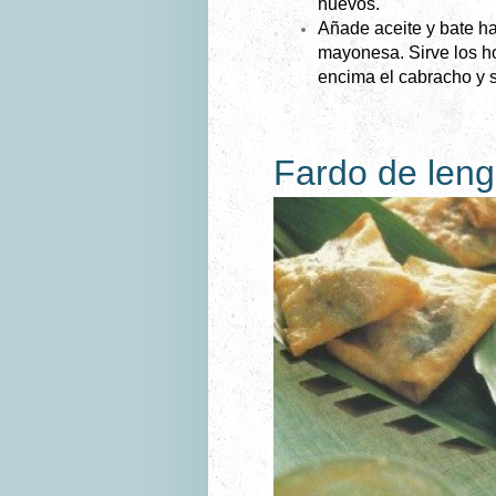
huevos.
Añade aceite y bate h
mayonesa.
Sirve los h
encima el cabracho y 
Fardo de len