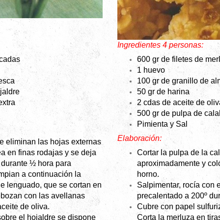
Ingredientes 4 personas:
icadas
600 gr de filetes de mer
1 huevo
resca
100 gr de granillo de a
jaldre
50 gr de harina
extra
2 cdas de aceite de oliv
500 gr de pulpa de cal
Pimienta y
Sal
Elaboración:
e eliminan las hojas externas
a en finas rodajas y se deja
Cortar la pulpa de la c
 durante ½ hora para
aproximadamente y coló
mpian a continuación la
horno.
 de lenguado, que se cortan en
Salpimentar, rocía con e
ebozan con las avellanas
precalentado a 200º du
ceite de oliva.
Cubre con papel sulfur
sobre el hojaldre se dispone
Corta la merluza en tira