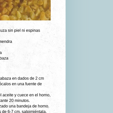
luza sin piel ni espinas
lmendra
a
abaza
alabaza en dados de 2 cm
calos en una fuente de
l aceite y cuece en el horno,
rante 20 minutos.
izado una bandeja de horno.
s de 6-7 cm, salpimiéntala,