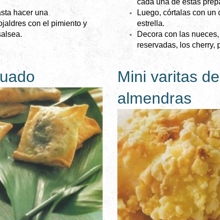
cada una de estas prep
asta hacer una
Luego, córtalas con un 
ojaldres con el pimiento y
estrella.
salsea.
Decora con las nueces, 
reservadas, los cherry, p
guado
Mini varitas d
almendras