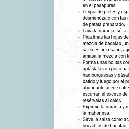
en el pasapurés.
Limpia de pieles y esp
desmenúzalo con las m
de patata preparado.
Lava la naranja, sécala
Pica finas las hojas de
mezcla de bacalao junt
sal si es necesario, a
amasa la mezcla con 
Forma unas bolitas co
aplástalas un poco pa
hamburguesas y pásala
batido y luego por el p
abundante aceite calie
escurran el exceso de 
resérvalas al calor.
Exprime la naranja y 
la mahonesa.
Sirve la salsa como a
bocaditos de bacalao.