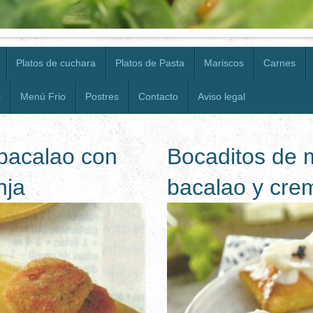
Platos de cuchara
Platos de Pasta
Mariscos
Carnes
s
Menú Frio
Postres
Contacto
Aviso legal
bacalao con
Bocaditos de m
nja
bacalao y cre