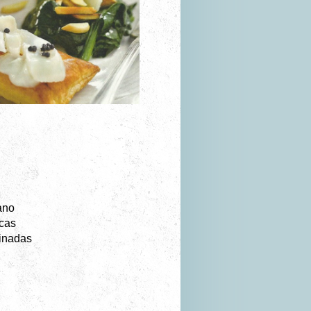
ano
acas
inadas