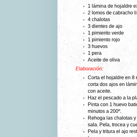
1 lámina de hojaldre e
2 lomos de cabracho li
4 chalotas
3 dientes de ajo
1 pimiento verde
1 pimiento rojo
3 huevos
1 pera
Aceite de oliva
Elaboración:
Corta el hojaldre en 8 
corta dos ajos en lámi
con aceite.
Haz el pescado a la pl
Pinta con 1 huevo bati
minutos a 200º.
Rehoga las chalotas y 
sala. Pela, trocea y cu
Pela y tritura el ajo res