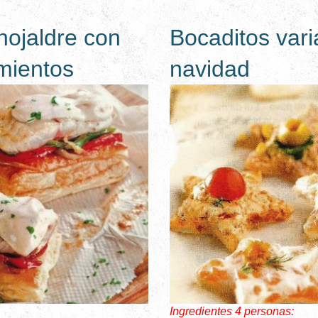
hojaldre con
Bocaditos var
mientos
navidad
Ingredientes 4 personas: