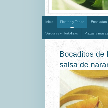
Inicio
Picoteo y Tapas
Ensaladas
Verduras y Hortalizas
Pizzas y masa
Bocaditos de 
salsa de nara