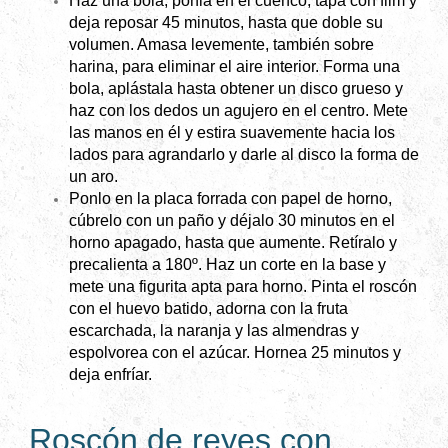
Haz una bola, ponla en el cuenco, tapa con film y
deja reposar 45 minutos, hasta que doble su
volumen. Amasa levemente, también sobre
harina, para eliminar el aire interior. Forma una
bola, aplástala hasta obtener un disco grueso y
haz con los dedos un agujero en el centro. Mete
las manos en él y estira suavemente hacia los
lados para agrandarlo y darle al disco la forma de
un aro.
Ponlo en la placa forrada con papel de horno,
cúbrelo con un paño y déjalo 30 minutos en el
horno apagado, hasta que aumente. Retíralo y
precalienta a 180º. Haz un corte en la base y
mete una figurita apta para horno. Pinta el roscón
con el huevo batido, adorna con la fruta
escarchada, la naranja y las almendras y
espolvorea con el azúcar. Hornea 25 minutos y
deja enfríar.
Roscón de reyes con