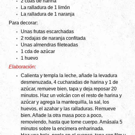
2 cdas de harina
La ralladura de 1 limón
La ralladura de 1 naranja
Para decorar:
Unas frutas escarchadas
2 rodajas de naranja confitada
Unas almendras fileteadas
1 cda de azúcar
1 huevo
Elaboración:
Calienta y templa la leche, añade la levadura
desmenuzada, 4 cucharadas de harina y 1 de
azúcar, remueve bien, tapa y deja reposar 20
minutos. Haz un volcán con el resto de harina y
azúcar y agrega la mantequilla, la sal, los
huevos, el azahar y las ralladuras. Remueve
bien. Añade la otra masa poco a poco,
removiendo, hasta que tome cuerpo. Amásala 5
minutos sobre la encimera enharinada.