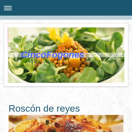
CincoFogones
Roscón de reyes