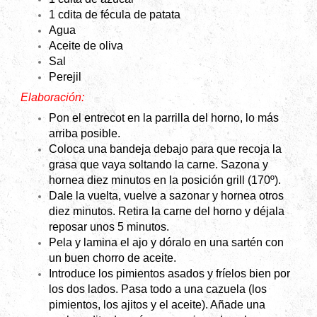
1 cdita de fécula de patata
Agua
Aceite de oliva
Sal
Perejil
Elaboración:
Pon el entrecot en la parrilla del horno, lo más
arriba posible.
Coloca una bandeja debajo para que recoja la
grasa que vaya soltando la carne. Sazona y
hornea diez minutos en la posición grill (170º).
Dale la vuelta, vuelve a sazonar y hornea otros
diez minutos. Retira la carne del horno y déjala
reposar unos 5 minutos.
Pela y lamina el ajo y dóralo en una sartén con
un buen chorro de aceite.
Introduce los pimientos asados y fríelos bien por
los dos lados. Pasa todo a una cazuela (los
pimientos, los ajitos y el aceite). Añade una