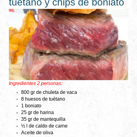
tuétano y chips de boniato
Ingredientes 2 personas:
800 gr
de chuleta de vaca
8 huesos de tuétano
1 boniato
25 gr
de harina
35 gr
de mantequilla
½ l de caldo de carne
Aceite de oliva