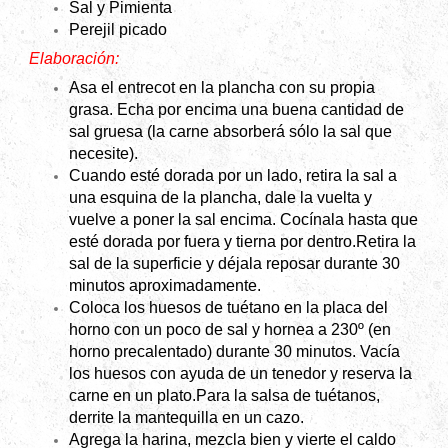
Sal y
Pimienta
Perejil picado
Elaboración:
Asa el entrecot en la plancha con su propia
grasa. Echa por encima una buena cantidad de
sal gruesa (la carne absorberá sólo la sal que
necesite).
Cuando esté dorada por un lado, retira la sal a
una esquina de la plancha, dale la vuelta y
vuelve a poner la sal encima. Cocínala hasta que
esté dorada por fuera y tierna por dentro.
Retira la
sal de la superficie y déjala reposar durante 30
minutos aproximadamente.
Coloca los huesos de tuétano en la placa del
horno con un poco de sal y hornea a 230º (en
horno precalentado) durante 30 minutos. Vacía
los huesos con ayuda de un tenedor y reserva la
carne en un plato.
Para la salsa de tuétanos,
derrite la mantequilla en un cazo.
Agrega la harina, mezcla bien y vierte el caldo