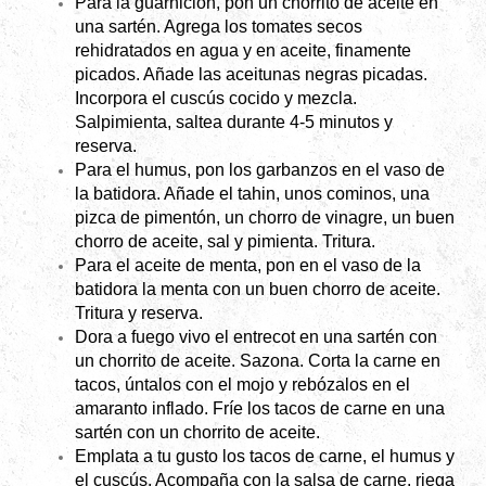
Para la guarnición, pon un chorrito de aceite en
una sartén. Agrega los tomates secos
rehidratados en agua y en aceite, finamente
picados. Añade las aceitunas negras picadas.
Incorpora el cuscús cocido y mezcla.
Salpimienta, saltea durante 4-5 minutos y
reserva.
Para el humus, pon los garbanzos en el vaso de
la batidora. Añade el tahin, unos cominos, una
pizca de pimentón, un chorro de vinagre, un buen
chorro de aceite, sal y pimienta. Tritura.
Para el aceite de menta, pon en el vaso de la
batidora la menta con un buen chorro de aceite.
Tritura y reserva.
Dora a fuego vivo el entrecot en una sartén con
un chorrito de aceite. Sazona. Corta la carne en
tacos, úntalos con el mojo y rebózalos en el
amaranto inflado. Fríe los tacos de carne en una
sartén con un chorrito de aceite.
Emplata a tu gusto los tacos de carne, el humus y
el cuscús. Acompaña con la salsa de carne, riega