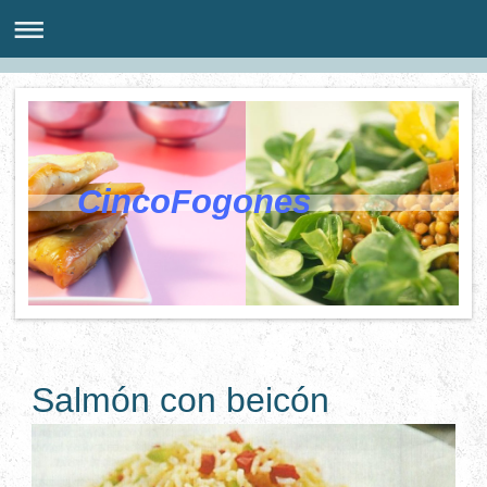
CincoFogones
Salmón con beicón